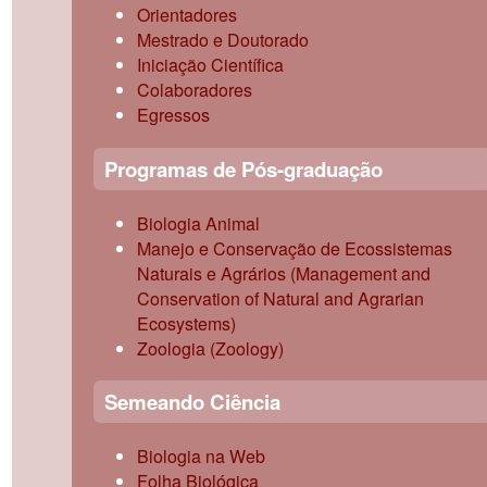
Orientadores
Mestrado e Doutorado
Iniciação Científica
Colaboradores
Egressos
Programas de Pós-graduação
Biologia Animal
Manejo e Conservação de Ecossistemas
Naturais e Agrários (Management and
Conservation of Natural and Agrarian
Ecosystems)
Zoologia (Zoology)
Semeando Ciência
Biologia na Web
Folha Biológica