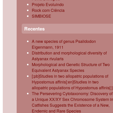
Projeto Evoluindo
Rock com Ciência
SIMBIOSE
Recentes
A new species of genus Psalidodon
Eigenmann, 1911
Distribution and morphological diversity of
Astyanax rivularis
Morphological and Genetic Structure of Two
Equivalent Astyanax Species
[:pb]Studies in two allopatric populations of
Hypostomus affinis[:en]Studies in two
allopatric populations of Hypostomus affinis[:]
The Persevering Cytotaxonomy: Discovery of
a Unique XX/XY Sex Chromosome System i
Catfishes Suggests the Existence of a New,
Endemic and Rare Species