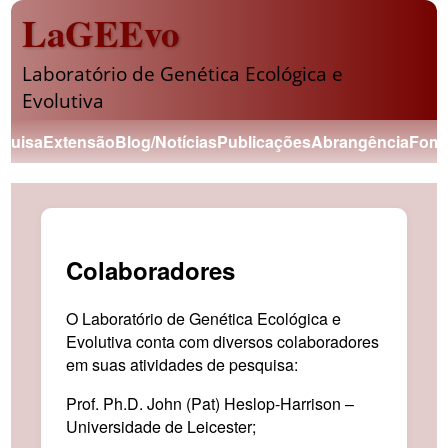
LaGEEvo
Laboratório de Genética Ecológica e
Evolutiva
quisa
Extensão
Blog/Notícias
Publicações
Abrangência
Fome
Colaboradores
O Laboratório de Genética Ecológica e
Evolutiva conta com diversos colaboradores
em suas atividades de pesquisa:
Prof. Ph.D. John (Pat) Heslop-Harrison –
Universidade de Leicester;